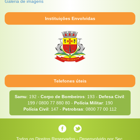
Galeria de imagens
Instituições Envolvidas
Telefones úteis
Samu
: 192 -
Corpo de Bombeiros
: 193 -
Defesa Civil
:
199 / 0800 77 880 80 -
Polícia Militar
: 190
Polícia Civil
: 147 -
Petrobras
: 0800 77 00 112
Todos os Direitos Reservados - Desenvolvido por Sec.