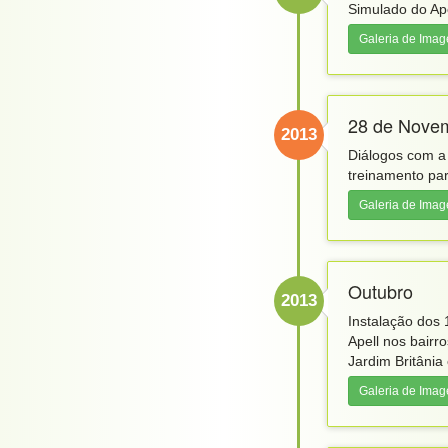
Simulado do Ape
Galeria de Ima
28 de Nove
2013
Diálogos com 
treinamento par
Galeria de Ima
Outubro
2013
Instalação dos
Apell nos bairr
Jardim Britânia
Galeria de Ima