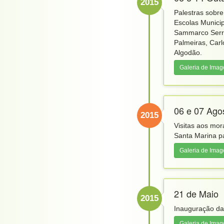
2015
Palestras sobr
Escolas Munici
Sammarco Serra
Palmeiras, Carl
Algodão.
Galeria de Ima
06 e 07 Ago
2015
Visitas aos mor
Santa Marina p
Galeria de Ima
21 de Maio
2015
Inauguração da
Galeria de Ima