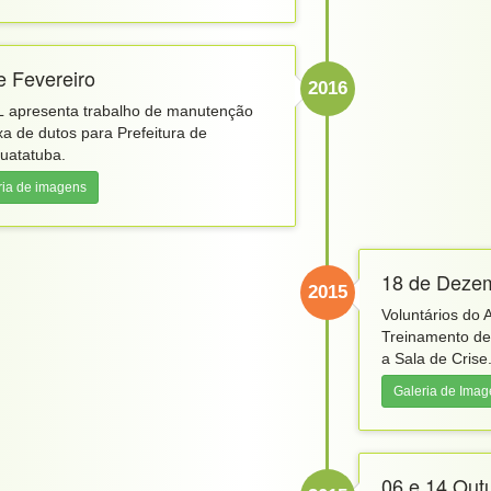
e Fevereiro
2016
 apresenta trabalho de manutenção
xa de dutos para Prefeitura de
uatatuba.
ria de imagens
18 de Deze
2015
Voluntários do 
Treinamento de 
a Sala de Crise
Galeria de Ima
06 e 14 Out