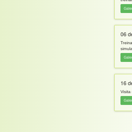
Gale
06 d
Trein
simul
Gale
16 d
Visita
Gale