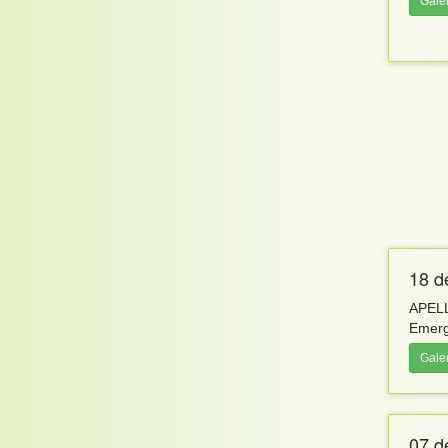
Gale
18 d
APELL
Emerg
Gale
07 d