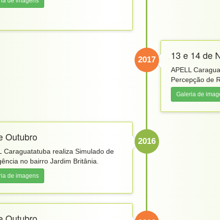
ria de imagens
13 e 14 de
2017
APELL Caraguat
Percepção de R
Galeria de ima
e Outubro
2016
 Caraguatatuba realiza Simulado de
ência no bairro Jardim Britânia.
ria de imagens
e Outubro