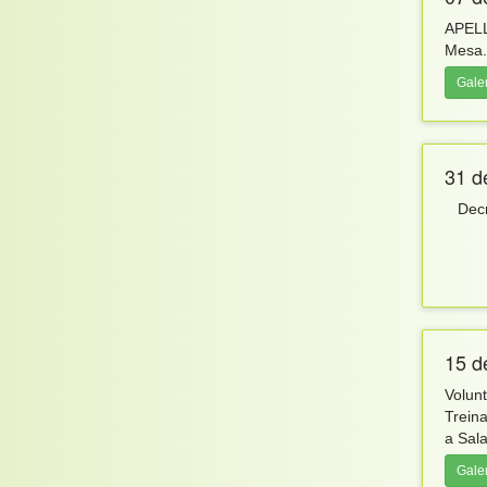
APELL
Mesa
Gale
31 d
Decr
15 d
Volun
Trein
a Sala
Gale