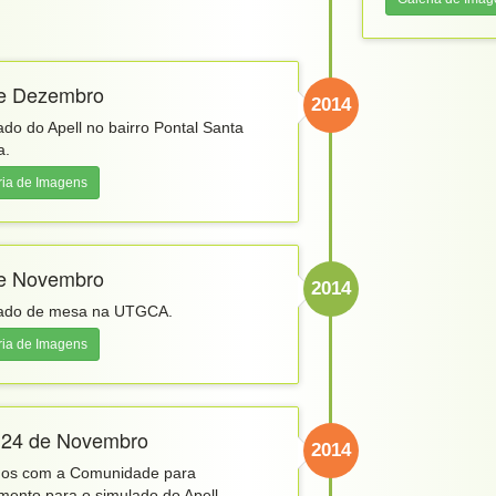
e Dezembro
2014
ado do Apell no bairro Pontal Santa
a.
ria de Imagens
e Novembro
2014
ado de mesa na UTGCA.
ria de Imagens
 24 de Novembro
2014
gos com a Comunidade para
amento para o simulado do Apell.