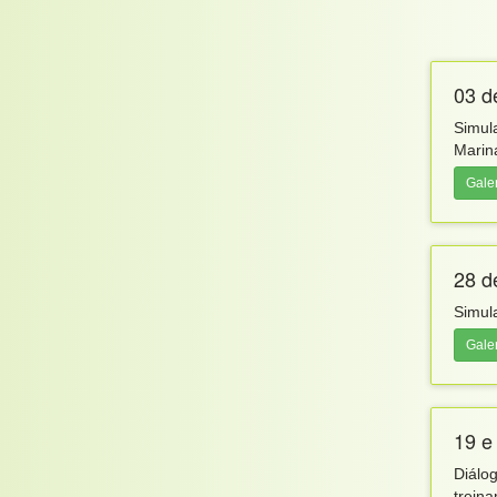
03 d
Simul
Marin
Gale
28 d
Simul
Gale
19 e
Diálo
trein