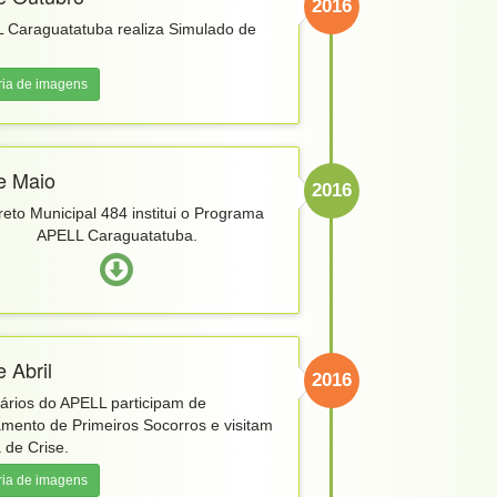
2016
 Caraguatatuba realiza Simulado de
.
ria de imagens
e Maio
2016
eto Municipal 484 institui o Programa
APELL Caraguatatuba.
e Abril
2016
tários do APELL participam de
amento de Primeiros Socorros e visitam
 de Crise.
ria de imagens