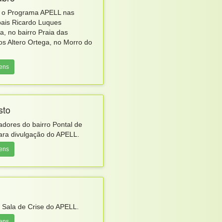
e o Programa APELL nas
pais Ricardo Luques
, no bairro Praia das
os Altero Ortega, no Morro do
gens
sto
adores do bairro Pontal de
ara divulgação do APELL.
gens
 Sala de Crise do APELL.
gens