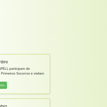
mbro
APELL participam de
Primeiros Socorros e visitam
.
gens
ubro