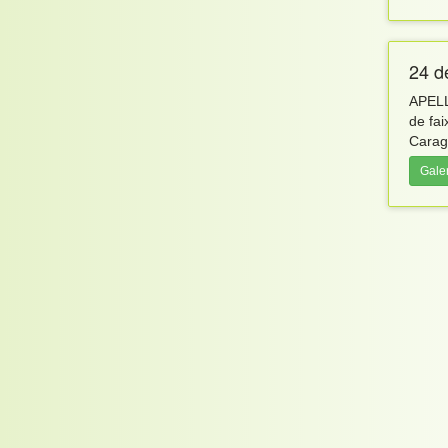
24 d
APELL
de fai
Carag
Gale