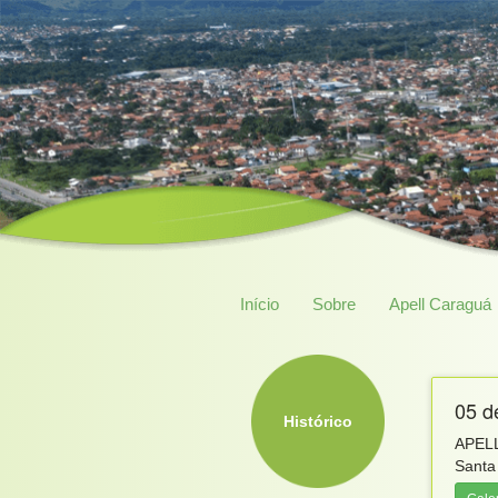
Início
Sobre
Apell Caraguá
05 d
Histórico
APELL
Santa